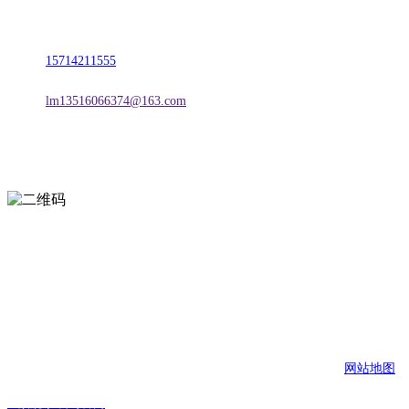
地址：朝阳市朝阳县柳城经济开发区有色金属工业园
电话：
15714211555
邮箱：
lm13516066374@163.com
扫一扫进入手机网站
页面版权归辽宁J9旗舰厅·公司官网金属科技有限公司 所有
网站地图
J9旗舰厅·公司官网