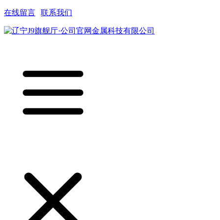
在线留言
|
联系我们