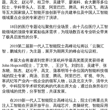
题。高文、赵沁平、桂卫华、吴建平、廖湘科、俞大鹏等多位
院士，学科带头人、百度、阿里巴巴、腾讯、科大讯飞、商汤
等五大国家级人工智能开放创新平台共建单位及中国人工智能
领域重点企业的专家进行了演讲。
18日的医疗专题论坛聚焦行业场景，由十几位医疗人工智
能领域的顶级专家紧贴临床需求，为现场数百名专业听众带来
了极具启发性的分享。
2019第二届新一代人工智能院士高峰论坛将以「云脑汇
智，鹏城先行」为主题，展开为期两天的峰会论坛议程。
本届大会将邀请到世界计算机科学最高奖图灵奖获得者
John Hopcroft院士，丁文华、、王沙飞、刘韵洁、吴建平、张
东晓、陈杰、赵沁平、高文、蒲慕明等十余位国内智能科技领
域的院士专家，商汤、百度、腾讯、阿里巴巴、旷视、华为、
寒武纪等产业内一线企业的领军人物，以及北京大学、清华大
学、中科院等学术研究机构的代表出席大会，通过自身所在行
业领域的优势，分享智慧，共谋发展。
在2019新一代人工智能院士高峰论坛上，院士们将重点关
注人工智能在开源开放平台、高端芯片、类脑研究、智能应用