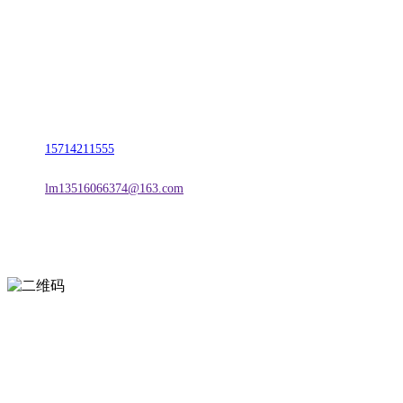
名称：辽宁J9旗舰厅·公司官网金属科技有限公司
地址：朝阳市朝阳县柳城经济开发区有色金属工业园
电话：
15714211555
邮箱：
lm13516066374@163.com
扫一扫进入手机网站