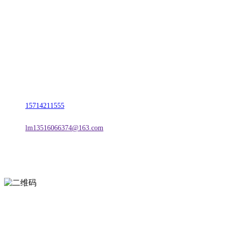
名称：辽宁J9旗舰厅·公司官网金属科技有限公司
地址：朝阳市朝阳县柳城经济开发区有色金属工业园
电话：
15714211555
邮箱：
lm13516066374@163.com
扫一扫进入手机网站