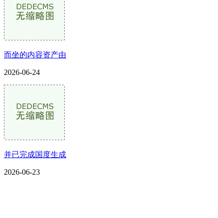
而坐的内容资产由
2026-06-24
并已完成国度生成
2026-06-23