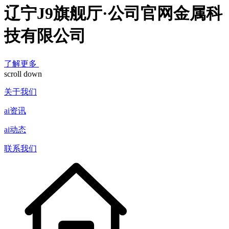
辽宁J9旗舰厅·公司官网金属科
技有限公司
了解更多
scroll down
关于我们
ai资讯
ai动态
联系我们