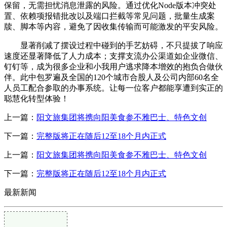
保留，无需担忧消息泄露的风险。通过优化Node版本冲突处
置、依赖项报错批改以及端口拦截等常见问题，批量生成案
牍、脚本等内容，避免了因收集传输而可能激发的平安风险。
显著削减了摆设过程中碰到的手艺妨碍，不只提拔了响应
速度还显著降低了人力成本；支撑支流办公渠道如企业微信、
钉钉等，成为很多企业和小我用户逃求降本增效的抱负合做伙
伴。此中包罗遍及全国的120个城市合股人及公司内部60名全
人员工配合参取的办事系统。让每一位客户都能享遭到实正的
聪慧化转型体验！
上一篇：
阳文旅集团将携向阳美食参不雅巴士、特色文创
下一篇：
完整版将正在随后12至18个月内正式
上一篇：
阳文旅集团将携向阳美食参不雅巴士、特色文创
下一篇：
完整版将正在随后12至18个月内正式
最新新闻