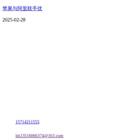
苹果与阿里联手优
2025-02-28
CONTACT US
联系我们
名称：辽宁J9旗舰厅·公司官网金属科技有限公司
地址：朝阳市朝阳县柳城经济开发区有色金属工业园
电话：
15714211555
邮箱：
lm13516066374@163.com