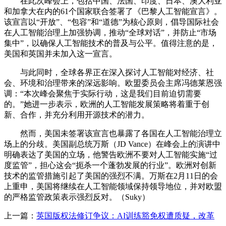
在此次峰会上，包括中国、法国、印度、日本、澳大利亚
和加拿大在内的61个国家联合签署了《巴黎人工智能宣言》。
该宣言以“开放”、“包容”和“道德”为核心原则，倡导国际社会
在人工智能治理上加强协调，推动“全球对话”，并防止“市场
集中”，以确保人工智能技术的普及与公平。值得注意的是，
美国和英国并未加入这一宣言。
与此同时，全球各界正在深入探讨人工智能对经济、社
会、环境和治理带来的深远影响。欧盟委员会主席冯德莱恩强
调：“本次峰会聚焦于实际行动，这是我们目前迫切需要
的。”她进一步表示，欧洲的人工智能发展策略将着重于创
新、合作，并充分利用开源技术的潜力。
然而，美国未签署该宣言也暴露了各国在人工智能治理立
场上的分歧。美国副总统万斯（JD Vance）在峰会上的演讲中
明确表达了美国的立场，他警告欧洲不要对人工智能实施“过
度监管”，担心这会“扼杀一个蓬勃发展的行业”。欧洲对创新
技术的监管措施引起了美国的强烈不满。万斯在2月11日的会
上重申，美国将继续在人工智能领域保持领导地位，并对欧盟
的严格监管政策表示强烈反对。（Suky）
上一篇：
英国版权法修订争议：AI训练豁免权遭质疑，改革