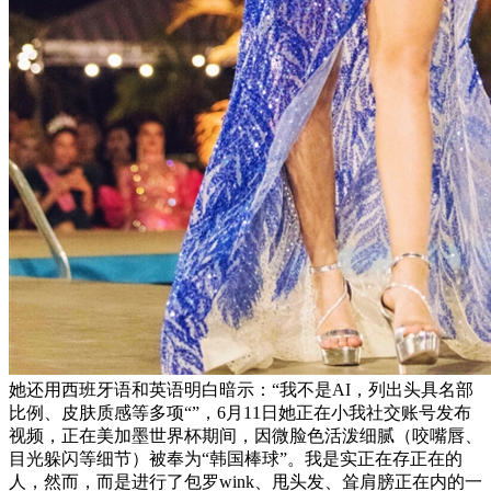
她还用西班牙语和英语明白暗示：“我不是AI，列出头具名部
比例、皮肤质感等多项“”，6月11日她正在小我社交账号发布
视频，正在美加墨世界杯期间，因微脸色活泼细腻（咬嘴唇、
目光躲闪等细节）被奉为“韩国棒球”。我是实正在存正在的
人，然而，而是进行了包罗wink、甩头发、耸肩膀正在内的一