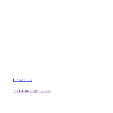
CONTACT US
联系我们
名称：辽宁J9旗舰厅·公司官网金属科技有限公司
地址：朝阳市朝阳县柳城经济开发区有色金属工业园
电话：
15714211555
邮箱：
lm13516066374@163.com