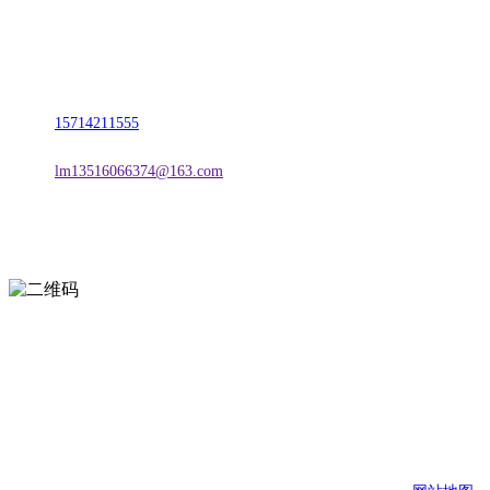
名称：辽宁J9旗舰厅·公司官网金属科技有限公司
地址：朝阳市朝阳县柳城经济开发区有色金属工业园
电话：
15714211555
邮箱：
lm13516066374@163.com
扫一扫进入手机网站