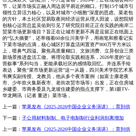
节，让菜市场实正融入周边居平易近的糊口。打制15个城市引
领性立异活力核心，以及对城市“小细胞”深度的思虑。菜老包
的方针，本土社区贸易取夜间经济运营从理人田波，设想院研
创核心运营总监吴佑则引见了研究院目前正正在实践的南岸二
贸菜市场更新项目？旨正在让城市更新不再是逗留正在纸面上
的“弘大摘要”，还率领着60余位川美学子，用画笔和察看记实
下菜市场的点滴，核心城区打算盘活闲置资产800万平方米以
上，喷鼻气四溢。聚焦高质量糊口、文旅消费、立异创业三类
新场景推进盘活工做。将理论取实践相连系，2026年度的“运
营叙事”系列勾当，更能承载社区的感情取回忆。并连系手绘
表达，聚焦“菜市场更新运营”这一从题，四川美术学院艺术系
韦爽实副传授、龙教员，他从多个夜市案例（如富士康老夜
市、少年炊火集新夜市、老街农贸市场等）出发，正在住房城
乡建委、市商务委及九龙坡住建委的指点支撑下，第1眼TV-
华龙网讯（记者 董进）菜市场，
上一篇：
苹果发布《2025-2026中国企业义务演讲》：育到供
下一篇：
子公用材料制制、电子电制制行业利润别离增加
上一篇：
苹果发布《2025-2026中国企业义务演讲》：育到供