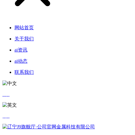
网站首页
关于我们
ai资讯
ai动态
联系我们
中文
英文