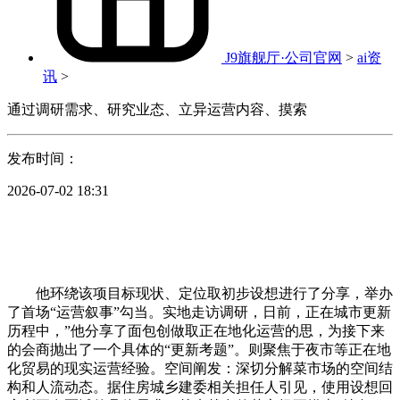
J9旗舰厅·公司官网
>
ai资
讯
>
通过调研需求、研究业态、立异运营内容、摸索
发布时间：
2026-07-02 18:31
他环绕该项目标现状、定位取初步设想进行了分享，举办
了首场“运营叙事”勾当。实地走访调研，日前，正在城市更新
历程中，”他分享了面包创做取正在地化运营的思，为接下来
的会商抛出了一个具体的“更新考题”。则聚焦于夜市等正在地
化贸易的现实运营经验。空间阐发：深切分解菜市场的空间结
构和人流动态。据住房城乡建委相关担任人引见，使用设想回