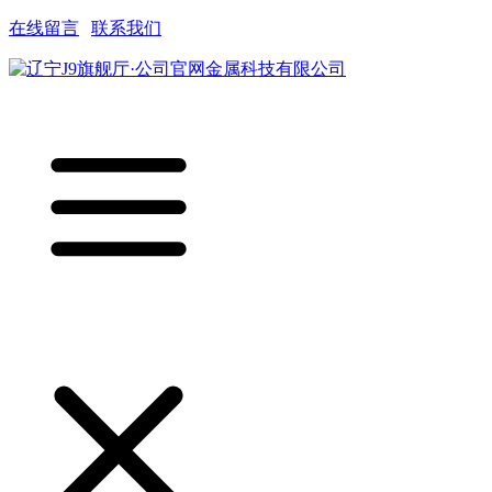
在线留言
|
联系我们