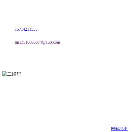
名称：辽宁J9旗舰厅·公司官网金属科技有限公司
地址：朝阳市朝阳县柳城经济开发区有色金属工业园
电话：
15714211555
邮箱：
lm13516066374@163.com
扫一扫进入手机网站
页面版权归辽宁J9旗舰厅·公司官网金属科技有限公司 所有
网站地图