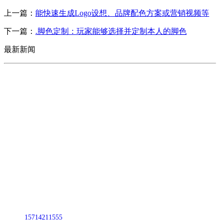
上一篇：
能快速生成Logo设想、品牌配色方案或营销视频等
下一篇：
.脚色定制：玩家能够选择并定制本人的脚色
最新新闻
CONTACT US
联系我们
名称：辽宁J9旗舰厅·公司官网金属科技有限公司
地址：朝阳市朝阳县柳城经济开发区有色金属工业园
电话：
15714211555