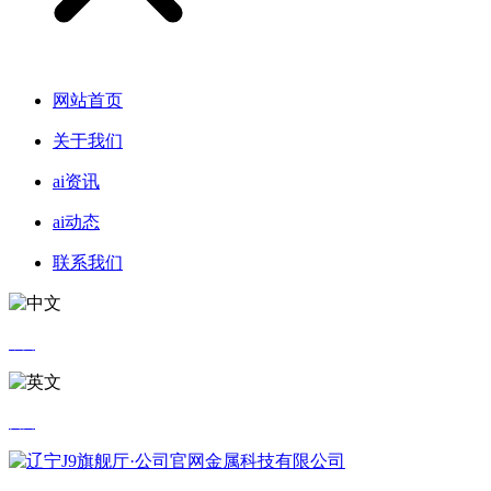
网站首页
关于我们
ai资讯
ai动态
联系我们
中文
英文