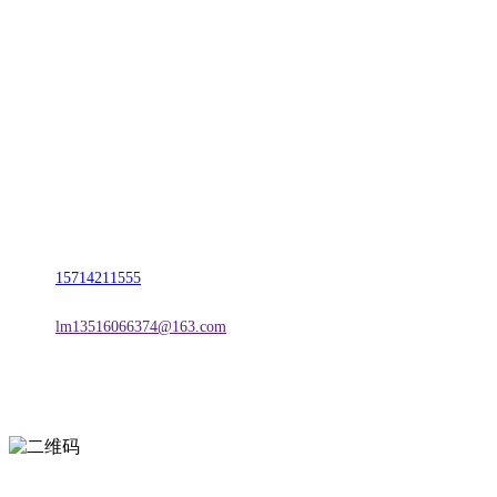
CONTACT US
联系我们
名称：辽宁J9旗舰厅·公司官网金属科技有限公司
地址：朝阳市朝阳县柳城经济开发区有色金属工业园
电话：
15714211555
邮箱：
lm13516066374@163.com
扫一扫进入手机网站