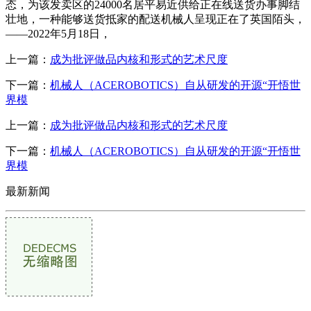
态，为该发卖区的24000名居平易近供给正在线送货办事脚结
壮地，一种能够送货抵家的配送机械人呈现正在了英国陌头，
——2022年5月18日，
上一篇：
成为批评做品内核和形式的艺术尺度
下一篇：
机械人（ACEROBOTICS）自从研发的开源“开悟世
界模
上一篇：
成为批评做品内核和形式的艺术尺度
下一篇：
机械人（ACEROBOTICS）自从研发的开源“开悟世
界模
最新新闻