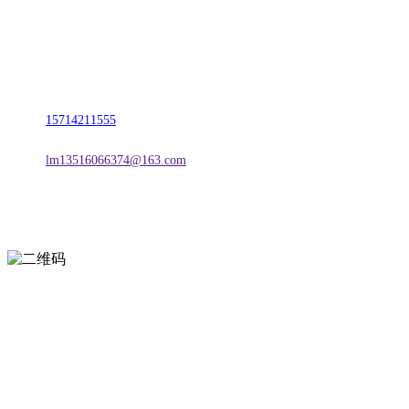
名称：辽宁J9旗舰厅·公司官网金属科技有限公司
地址：朝阳市朝阳县柳城经济开发区有色金属工业园
电话：
15714211555
邮箱：
lm13516066374@163.com
扫一扫进入手机网站