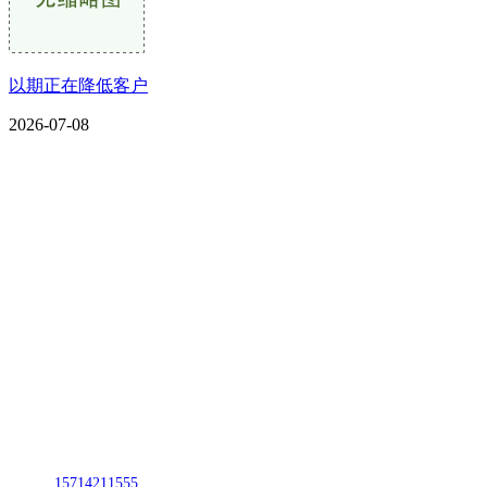
以期正在降低客户
2026-07-08
CONTACT US
联系我们
名称：辽宁J9旗舰厅·公司官网金属科技有限公司
地址：朝阳市朝阳县柳城经济开发区有色金属工业园
电话：
15714211555