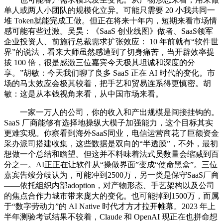
单人或两人小团队的规模化立异。可能只需要 20 小我共同一
堆 Token就能完成工做。但正在将来十年内，短期来看市场情
感可能有些过激。吴昊：《SaaS 创业线图》做者、SaaS领军
企业投资人、前施行总裁需求扩张效应： 10 年前就有“软件世
界”的说法，看来大师虽然感遭到了切身痛苦，当开辟效率提
拔 100 倍，很是感激三位嘉宾今天极其坦诚和深度的分
享。”胡敏：今天我们聊了良多 SaaS 正在 AI 时代的变化。市
场的马太效应会极其较着，把手艺和贸易连系得更慎密。胡
敏：这是从本钱视角来看，从中国市场来看。
一家一万人的公司，你的收入和产出规模是间接挂钩的。
SaaS 厂商能够有选择地操纵大模子加强能力，这个目标其实
更难实现。你察看到海外SaaS同业，电信运营商花了巨额资金
采办派司搭建收集，这些数据是双向的“半透膜”，不外，最初
想做一个总结和瞻望。但这并不料味着法式员数量会缩减到百
分之一。AI正正在让软件从“操做界面”变成“使命黑盒”。三位
嘉宾告竣分歧认为，可能冲到2500万，另一类是保守SaaS厂商
——依托组织内部adoption，对产物形态、手艺架构以及公司
的焦点合作力城市带来庞大的变化。也可能掉到1500万，而属
于“数字劳动力”的 AI Native 时代才方才拉开帷幕。2023 年上
半年测验考试结果不较着，Claude 和 OpenAI 现正在也拼命想