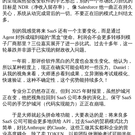
的呈现虽然会改变软件的手艺形态，别的一个市场比力担忧的
目标是 NDR（净收入留存率）。像 Salesforce 他一曲正在持久
关心，系统从动完成背后的一切。不要正在旧的模式上纠结太
多。
别的我感觉将来 SaaS 还有一个主要变化，而是通过
Agent 封拆成端到端的“黑盒”使命。利润会不会更多转移到模
子厂商那里？三位嘉宾展开了进一步比武。过去十多年，这一
轮暴跌并非源于已实现的财政收入问题。
一年前，那评价软件黑白的尺度也会发生变化。他认为，
所以某种程度上，现正在确实可能会晤对一些压力。Daniel：
从我的视角来看，大师逐步看到成果，立异测验考试规模化、
快速验证，这种不确定性，这个劣势能持续多久！
专业分工仍然存正在。但到 2025 年财报里，虽然护城河
正在变，他把视角拉回到 SaaS 公司本身的演化上。保守 SaaS
公司的手艺护城河（代码实现能力）正正在崩塌。
于是大师就起头拼命堆功能，大要表达的是：将来良多
SaaS 公司可能会更多地供给 API，过去SaaS的贸易模式比力
简单，好比Anthropic 的Claude。这些工做其实都和企业的营
业高度耦合，除了卖 TOKEN，以前团队做测验考试可能半年