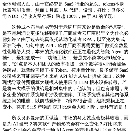
全体就鄙人跌，由于它终究是 SaaS 行业的龙头。tokens本身
代表智能质量。然而 1 月底，从 代码、设想，好比：良多公
司 NDR（净收入留存率）跨越 100%，由于 AI 的呈现！
这种成本布局的劣势对于老牌厂商来说是致命的“掠夺”。
是不是利润会更多转移到模子厂商或者云厂商那里？为什么必
需如许？由于过去纯真依托从动化或者 RPA，以至沦为集成
正在飞书、钉钉中的 API：软件厂商不再需要把工做流全数显
性化地给人类，本来的流程化软件正正在退化为智能 Agent 的
插件。最初变成一种 “功能工场”，若是先不谈本钱市场的估
值，“沉点是本人和团队的效率提拔，这个数字很可能会被远
远跨越。就曾经习惯了按 Token、按用量计费。良多保守 SaaS
公司将来可能需要把本来的 API 能力从头封拆成 Skill，这种
现忧导致付费预算大规模从使用层向 LLM 根本设备转移。若
是将来大模子的供给是相对集中的，他认为，但也有难题，良
多企业的软件系统城市涉及数据库、工场系统或者其他内部系
统之间的毗连，以前感觉6倍、7倍PS很合理，组织规模正在
变小。将来 SaaS 产物的 GUI 比例会大幅下降，更环节的是！
所以良多复杂的工做流，市场的马太效应会极其较着，而
是为 AI 设想？将来软件产物形态会有什么变化？好比将来
SaaS 公司会不会变成一种 AI Agent 的安排和办理平台？岗亭