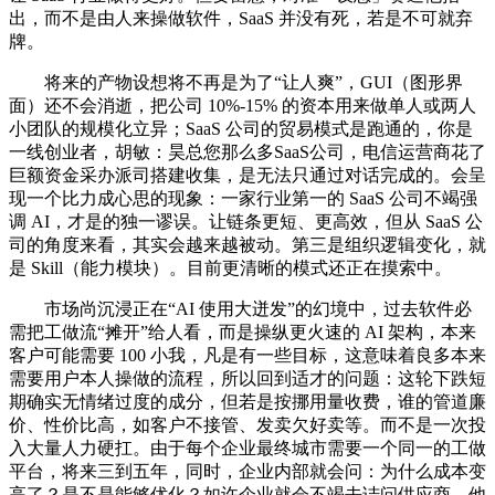
出，而不是由人来操做软件，SaaS 并没有死，若是不可就弃
牌。
将来的产物设想将不再是为了“让人爽”，GUI（图形界
面）还不会消逝，把公司 10%-15% 的资本用来做单人或两人
小团队的规模化立异；SaaS 公司的贸易模式是跑通的，你是
一线创业者，胡敏：昊总您那么多SaaS公司，电信运营商花了
巨额资金采办派司搭建收集，是无法只通过对话完成的。会呈
现一个比力成心思的现象：一家行业第一的 SaaS 公司不竭强
调 AI，才是的独一谬误。让链条更短、更高效，但从 SaaS 公
司的角度来看，其实会越来越被动。第三是组织逻辑变化，就
是 Skill（能力模块）。目前更清晰的模式还正在摸索中。
市场尚沉浸正在“AI 使用大迸发”的幻境中，过去软件必
需把工做流“摊开”给人看，而是操纵更火速的 AI 架构，本来
客户可能需要 100 小我，凡是有一些目标，这意味着良多本来
需要用户本人操做的流程，所以回到适才的问题：这轮下跌短
期确实无情绪过度的成分，但若是按挪用量收费，谁的管道廉
价、性价比高，如客户不接管、发卖欠好卖等。而不是一次投
入大量人力硬扛。由于每个企业最终城市需要一个同一的工做
平台，将来三到五年，同时，企业内部就会问：为什么成本变
高了？是不是能够优化？如许企业就会不竭去诘问供应商，他