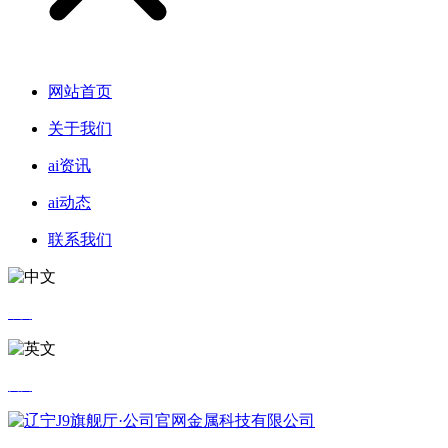
网站首页
关于我们
ai资讯
ai动态
联系我们
中文
英文