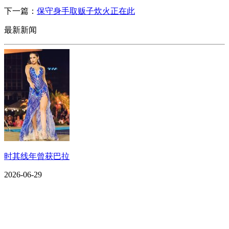
下一篇：
保守身手取贩子炊火正在此
最新新闻
时其线年曾获巴拉
2026-06-29
CONTACT US