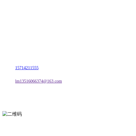
联系我们
名称：辽宁J9旗舰厅·公司官网金属科技有限公司
地址：朝阳市朝阳县柳城经济开发区有色金属工业园
电话：
15714211555
邮箱：
lm13516066374@163.com
扫一扫进入手机网站