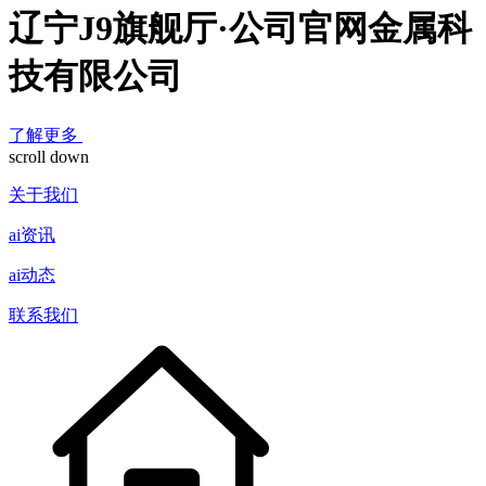
辽宁J9旗舰厅·公司官网金属科
技有限公司
了解更多
scroll down
关于我们
ai资讯
ai动态
联系我们